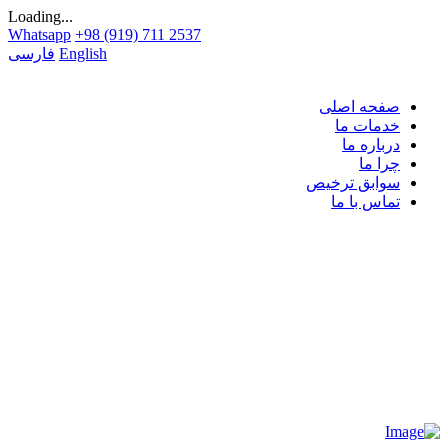
Loading...
Whatsapp
+98 (919) 711 2537
English
فارسی
صفحه اصلی
خدمات ما
درباره ما
چرا ما
سوابق ترخیص
تماس با ما