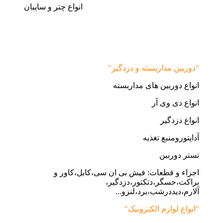
انواع چتر و سایبان
"دوربین مداربسته و دزدگیر"
انواع دوربین های مداربسته
انواع دی وی آر
انواع دزدگیر
آداپتورومنبع تغذیه
تستر دوربین
اجزاء و قطعات: فیش بی ان سی،کابل،کاور و
براکت،حسگر،دتکتور،دزدگیر،
آلارم،دیددرشب،برد،لنزو...
"انواع لوازم الکترونیک"