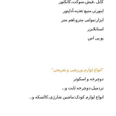
کابل ،فیش،سوکت،کانکتور
اینورتر،منبع تغذیه،آداپتور
ابزار:مولتی مترو،اهم متر
استابلایزر
یو پی اس
"انواع لوازم ورزشی و تفریحی"
دوچرخه و اسکوتر
تردمیل،دوچرخه ثابت و...
انواع لوازم کودک:ماشین شارژی،کالسکه و...