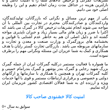
تشریفات گمرکی و ترخیص کالاهای شما را با امنیت کامل و با
نازلترین هزینه در حداقل مدت زمان انجام دهیم و این را وظیفه
اصلی خود می دانیم.
یکی از مهم ترین مسائل و نگرانی که بازرگانان، تولیدکنندگان،
واردکنندگان و صادرکنندگان محترم در تجارت بین المللی با آن
مواجه می شوند انجام تشریفات ترخیص کالا در گمرک می باشد که
اکثرا با ضرر و زیان های مالی بسیار زیاد و جبران ناپذیری مواجه
گشته اند و دلیل اصلی آن هم به خاطر عدم آشنایی با قوانین و
بخشنامه های بروزگمرک و وزارت صنعت و معدن و تجارت و
سازمانهای مربوطه می باشد . بازرگانی تجارت گستر رایان با هدف
همکاری و کمک به شما عزیزان این مسئله ونگرانی مهم را برطرف
نموده است.
ما همواره با فعالیت مستمر درکلیه گمرکات ایران از جمله گمرک
بزرگ شهید رجایی و گمرک بندر بوشهر و گمرک بندرامام خمینی و
کلیه گمرکات تهران و همچنین با همکاری با سازمانها و ارگانهای
دولتی و خصوصی و برقراری ارتباطات مستمر و قوی با آنها خدمات
ویژه و ارزنده ای به شما فعالان اقتصادی کشور عزیزمان ایران
ارائه نماییم.
امنیت کالا خشنودی صاحب کالا
سوابق به سال
+
0