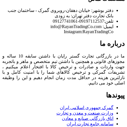
دفتر بوشهر:
خیابان دهقان-روبروی گمرک - ساختمان جنب
بانک تجارت
دفتر تهران:
به زودی
تلفن:
09197112537-09127741061
ایمیل:
info@RayanTradingCo.com
Instagram:RayanTradingCo
درباره ما
ما در بازرگانی تجارت گستر رایان با داشتن سابقه 10 ساله و
مجوزهای قانونی و همچنین با داشتن تیم متخصص و ماهر و باتجربه
جهت واردات و صادرات و ترخیص کالا با افتخار اعلام میکنیم ،
تشریفات گمرکی و ترخیص کالاهای شما را با امنیت کامل و با
نازلترین هزینه در حداقل مدت زمان انجام دهیم و این را وظیفه
اصلی خود می دانیم.
پیوندها
گمرک جمهوری اسلامی ایران
وزارت صنعت و معدن و تجارت
اتاق بازرگانی صنایع و معادن
سامانه جامع تجارت ایران