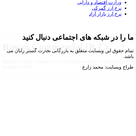
وزارت اقتصاد و دارایی
نرخ ارز گمرکی
نرخ ارز بازار آزاد
ما را در شبکه های اجتماعی دنبال کنید
Rayan Commercial (R.C)
تمام حقوق این وبسایت متعلق به بازرگانی تجارت گستر رایان می
باشد.
Import | Export | Clearance >>> Product security is Satisfaction of the
طراح وبسایت: محمد زارع
product owner!