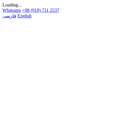
Loading...
Whatsapp
+98 (919) 711 2537
English
فارسی