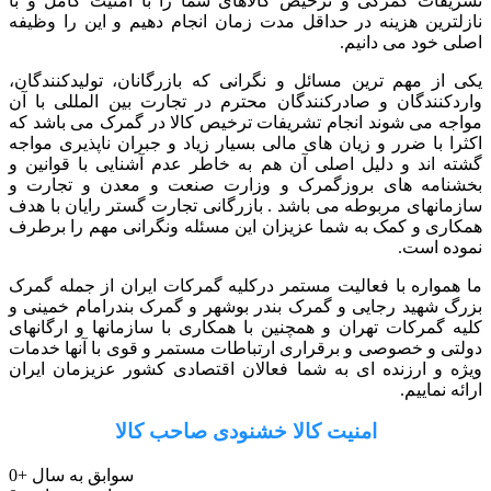
تشریفات گمرکی و ترخیص کالاهای شما را با امنیت کامل و با
نازلترین هزینه در حداقل مدت زمان انجام دهیم و این را وظیفه
اصلی خود می دانیم.
یکی از مهم ترین مسائل و نگرانی که بازرگانان، تولیدکنندگان،
واردکنندگان و صادرکنندگان محترم در تجارت بین المللی با آن
مواجه می شوند انجام تشریفات ترخیص کالا در گمرک می باشد که
اکثرا با ضرر و زیان های مالی بسیار زیاد و جبران ناپذیری مواجه
گشته اند و دلیل اصلی آن هم به خاطر عدم آشنایی با قوانین و
بخشنامه های بروزگمرک و وزارت صنعت و معدن و تجارت و
سازمانهای مربوطه می باشد . بازرگانی تجارت گستر رایان با هدف
همکاری و کمک به شما عزیزان این مسئله ونگرانی مهم را برطرف
نموده است.
ما همواره با فعالیت مستمر درکلیه گمرکات ایران از جمله گمرک
بزرگ شهید رجایی و گمرک بندر بوشهر و گمرک بندرامام خمینی و
کلیه گمرکات تهران و همچنین با همکاری با سازمانها و ارگانهای
دولتی و خصوصی و برقراری ارتباطات مستمر و قوی با آنها خدمات
ویژه و ارزنده ای به شما فعالان اقتصادی کشور عزیزمان ایران
ارائه نماییم.
امنیت کالا خشنودی صاحب کالا
سوابق به سال
+
0