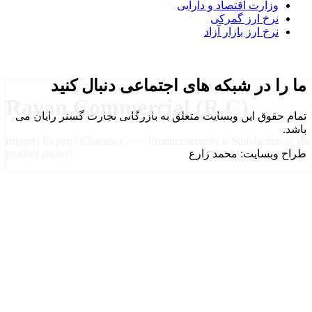
وزارت اقتصاد و دارایی
نرخ ارز گمرکی
نرخ ارز بازار آزاد
ما را در شبکه های اجتماعی دنبال کنید
Rayan Commercial (R.C)
تمام حقوق این وبسایت متعلق به بازرگانی تجارت گستر رایان می
باشد.
Import | Export | Clearance >>> Product security is Satisfaction of the
طراح وبسایت: محمد زارع
product owner!