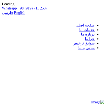
Loading...
Whatsapp
+98 (919) 711 2537
English
فارسی
صفحه اصلی
خدمات ما
درباره ما
چرا ما
سوابق ترخیص
تماس با ما