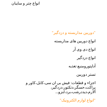
انواع چتر و سایبان
"دوربین مداربسته و دزدگیر"
انواع دوربین های مداربسته
انواع دی وی آر
انواع دزدگیر
آداپتورومنبع تغذیه
تستر دوربین
اجزاء و قطعات: فیش بی ان سی،کابل،کاور و
براکت،حسگر،دتکتور،دزدگیر،
آلارم،دیددرشب،برد،لنزو...
"انواع لوازم الکترونیک"