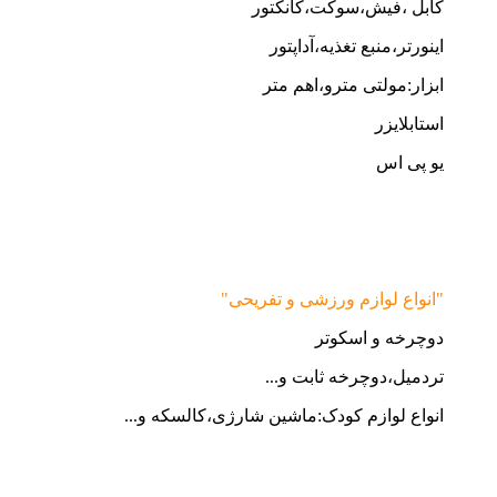
کابل ،فیش،سوکت،کانکتور
اینورتر،منبع تغذیه،آداپتور
ابزار:مولتی مترو،اهم متر
استابلایزر
یو پی اس
"انواع لوازم ورزشی و تفریحی"
دوچرخه و اسکوتر
تردمیل،دوچرخه ثابت و...
انواع لوازم کودک:ماشین شارژی،کالسکه و...