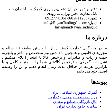
دفتر بوشهر:
خیابان دهقان-روبروی گمرک - ساختمان جنب
بانک تجارت
دفتر تهران:
به زودی
تلفن:
09197112537-09127741061
ایمیل:
info@RayanTradingCo.com
Instagram:RayanTradingCo
درباره ما
ما در بازرگانی تجارت گستر رایان با داشتن سابقه 10 ساله و
مجوزهای قانونی و همچنین با داشتن تیم متخصص و ماهر و باتجربه
جهت واردات و صادرات و ترخیص کالا با افتخار اعلام میکنیم ،
تشریفات گمرکی و ترخیص کالاهای شما را با امنیت کامل و با
نازلترین هزینه در حداقل مدت زمان انجام دهیم و این را وظیفه
اصلی خود می دانیم.
پیوندها
گمرک جمهوری اسلامی ایران
وزارت صنعت و معدن و تجارت
اتاق بازرگانی صنایع و معادن
سامانه جامع تجارت ایران