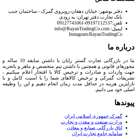
دفتر بوشهر:
خیابان دهقان-روبروی گمرک - ساختمان جنب
بانک تجارت
دفتر تهران:
به زودی
تلفن:
09197112537-09127741061
ایمیل:
info@RayanTradingCo.com
Instagram:RayanTradingCo
درباره ما
ما در بازرگانی تجارت گستر رایان با داشتن سابقه 10 ساله و
مجوزهای قانونی و همچنین با داشتن تیم متخصص و ماهر و باتجربه
جهت واردات و صادرات و ترخیص کالا با افتخار اعلام میکنیم ،
تشریفات گمرکی و ترخیص کالاهای شما را با امنیت کامل و با
نازلترین هزینه در حداقل مدت زمان انجام دهیم و این را وظیفه
اصلی خود می دانیم.
پیوندها
گمرک جمهوری اسلامی ایران
وزارت صنعت و معدن و تجارت
اتاق بازرگانی صنایع و معادن
سامانه جامع تجارت ایران