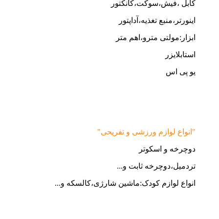
کابل ،فیش،سوکت،کانکتور
اینورتر،منبع تغذیه،آداپتور
ابزار:مولتی مترو،اهم متر
استابلایزر
یو پی اس
"انواع لوازم ورزشی و تفریحی"
دوچرخه و اسکوتر
تردمیل،دوچرخه ثابت و...
انواع لوازم کودک:ماشین شارژی،کالسکه و...