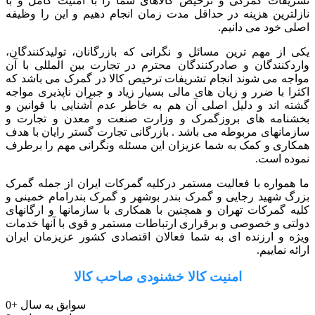
تشریفات گمرکی و ترخیص کالاهای شما را با امنیت کامل و با
نازلترین هزینه در حداقل مدت زمان انجام دهیم و این را وظیفه
اصلی خود می دانیم.
یکی از مهم ترین مسائل و نگرانی که بازرگانان، تولیدکنندگان،
واردکنندگان و صادرکنندگان محترم در تجارت بین المللی با آن
مواجه می شوند انجام تشریفات ترخیص کالا در گمرک می باشد که
اکثرا با ضرر و زیان های مالی بسیار زیاد و جبران ناپذیری مواجه
گشته اند و دلیل اصلی آن هم به خاطر عدم آشنایی با قوانین و
بخشنامه های بروزگمرک و وزارت صنعت و معدن و تجارت و
سازمانهای مربوطه می باشد . بازرگانی تجارت گستر رایان با هدف
همکاری و کمک به شما عزیزان این مسئله ونگرانی مهم را برطرف
نموده است.
ما همواره با فعالیت مستمر درکلیه گمرکات ایران از جمله گمرک
بزرگ شهید رجایی و گمرک بندر بوشهر و گمرک بندرامام خمینی و
کلیه گمرکات تهران و همچنین با همکاری با سازمانها و ارگانهای
دولتی و خصوصی و برقراری ارتباطات مستمر و قوی با آنها خدمات
ویژه و ارزنده ای به شما فعالان اقتصادی کشور عزیزمان ایران
ارائه نماییم.
امنیت کالا خشنودی صاحب کالا
سوابق به سال
+
0