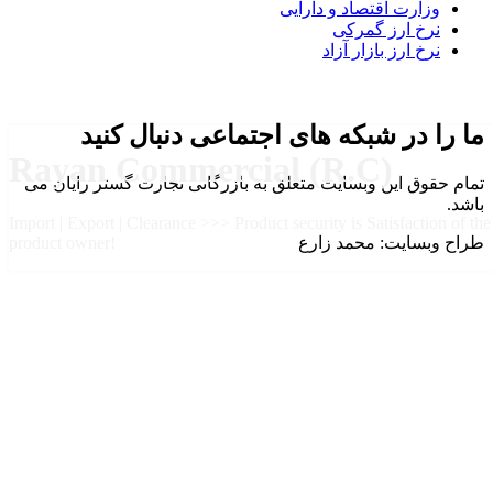
وزارت اقتصاد و دارایی
نرخ ارز گمرکی
نرخ ارز بازار آزاد
ما را در شبکه های اجتماعی دنبال کنید
Rayan Commercial (R.C)
تمام حقوق این وبسایت متعلق به بازرگانی تجارت گستر رایان می
باشد.
Import | Export | Clearance >>> Product security is Satisfaction of the
طراح وبسایت: محمد زارع
product owner!