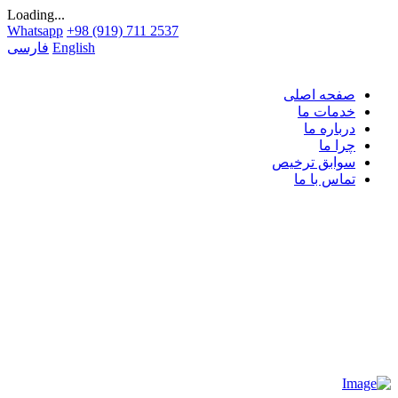
Loading...
Whatsapp
+98 (919) 711 2537
English
فارسی
صفحه اصلی
خدمات ما
درباره ما
چرا ما
سوابق ترخیص
تماس با ما