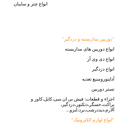
انواع چتر و سایبان
"دوربین مداربسته و دزدگیر"
انواع دوربین های مداربسته
انواع دی وی آر
انواع دزدگیر
آداپتورومنبع تغذیه
تستر دوربین
اجزاء و قطعات: فیش بی ان سی،کابل،کاور و
براکت،حسگر،دتکتور،دزدگیر،
آلارم،دیددرشب،برد،لنزو...
"انواع لوازم الکترونیک"