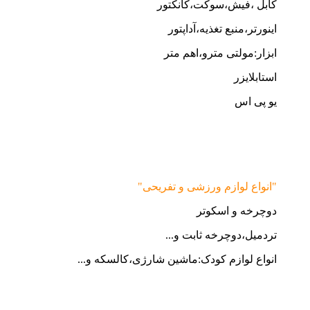
کابل ،فیش،سوکت،کانکتور
اینورتر،منبع تغذیه،آداپتور
ابزار:مولتی مترو،اهم متر
استابلایزر
یو پی اس
"انواع لوازم ورزشی و تفریحی"
دوچرخه و اسکوتر
تردمیل،دوچرخه ثابت و...
انواع لوازم کودک:ماشین شارژی،کالسکه و...