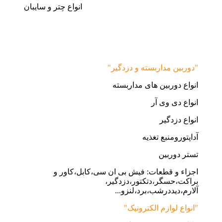
انواع چتر و سایبان
"دوربین مداربسته و دزدگیر"
انواع دوربین های مداربسته
انواع دی وی آر
انواع دزدگیر
آداپتورومنبع تغذیه
تستر دوربین
اجزاء و قطعات: فیش بی ان سی،کابل،کاور و
براکت،حسگر،دتکتور،دزدگیر،
آلارم،دیددرشب،برد،لنزو...
"انواع لوازم الکترونیک"