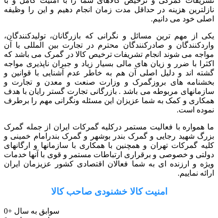
تشریفات گمرکی و ترخیص کالاهای شما را با امنیت کامل و با
نازلترین هزینه در حداقل مدت زمان انجام دهیم و این را وظیفه
اصلی خود می دانیم.
یکی از مهم ترین مسائل و نگرانی که بازرگانان، تولیدکنندگان،
واردکنندگان و صادرکنندگان محترم در تجارت بین المللی با آن
مواجه می شوند انجام تشریفات ترخیص کالا در گمرک می باشد که
اکثرا با ضرر و زیان های مالی بسیار زیاد و جبران ناپذیری مواجه
گشته اند و دلیل اصلی آن هم به خاطر عدم آشنایی با قوانین و
بخشنامه های بروزگمرک و وزارت صنعت و معدن و تجارت و
سازمانهای مربوطه می باشد . بازرگانی تجارت گستر رایان با هدف
همکاری و کمک به شما عزیزان این مسئله ونگرانی مهم را برطرف
نموده است.
ما همواره با فعالیت مستمر درکلیه گمرکات ایران از جمله گمرک
بزرگ شهید رجایی و گمرک بندر بوشهر و گمرک بندرامام خمینی و
کلیه گمرکات تهران و همچنین با همکاری با سازمانها و ارگانهای
دولتی و خصوصی و برقراری ارتباطات مستمر و قوی با آنها خدمات
ویژه و ارزنده ای به شما فعالان اقتصادی کشور عزیزمان ایران
ارائه نماییم.
امنیت کالا خشنودی صاحب کالا
سوابق به سال
+
0