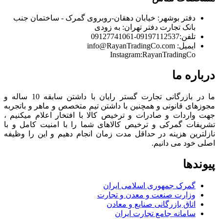
دفتر بوشهر:
خیابان دهقان-روبروی گمرک - ساختمان جنب
بانک تجارت
دفتر تهران:
به زودی
تلفن:
09197112537-09127741061
ایمیل:
info@RayanTradingCo.com
Instagram:RayanTradingCo
درباره ما
ما در بازرگانی تجارت گستر رایان با داشتن سابقه 10 ساله و
مجوزهای قانونی و همچنین با داشتن تیم متخصص و ماهر و باتجربه
جهت واردات و صادرات و ترخیص کالا با افتخار اعلام میکنیم ،
تشریفات گمرکی و ترخیص کالاهای شما را با امنیت کامل و با
نازلترین هزینه در حداقل مدت زمان انجام دهیم و این را وظیفه
اصلی خود می دانیم.
پیوندها
گمرک جمهوری اسلامی ایران
وزارت صنعت و معدن و تجارت
اتاق بازرگانی صنایع و معادن
سامانه جامع تجارت ایران