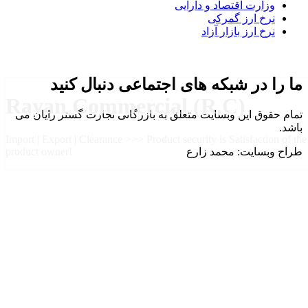
وزارت اقتصاد و دارایی
نرخ ارز گمرکی
نرخ ارز بازار آزاد
ما را در شبکه های اجتماعی دنبال کنید
Rayan Commercial (R.C)
تمام حقوق این وبسایت متعلق به بازرگانی تجارت گستر رایان می
باشد.
Import | Export | Clearance >>> Product security is Satisfaction of the
طراح وبسایت: محمد زارع
product owner!