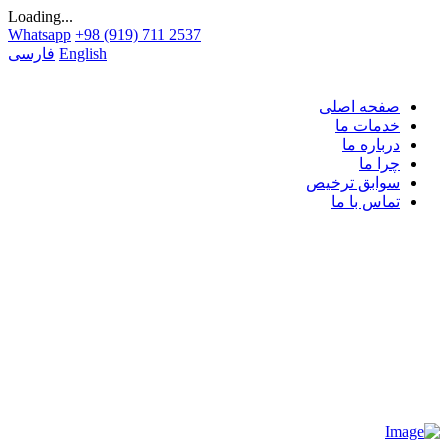
Loading...
Whatsapp
+98 (919) 711 2537
English
فارسی
صفحه اصلی
خدمات ما
درباره ما
چرا ما
سوابق ترخیص
تماس با ما