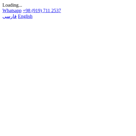
Loading...
Whatsapp
+98 (919) 711 2537
English
فارسی