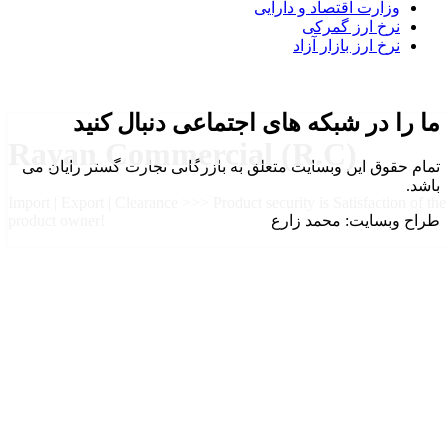
وزارت اقتصاد و دارایی
نرخ ارز گمرکی
نرخ ارز بازار آزاد
ما را در شبکه های اجتماعی دنبال کنید
Rayan Commercial (R.C)
تمام حقوق این وبسایت متعلق به بازرگانی تجارت گستر رایان می
باشد.
Import | Export | Clearance >>> Product security is Satisfaction of the
طراح وبسایت: محمد زارع
product owner!