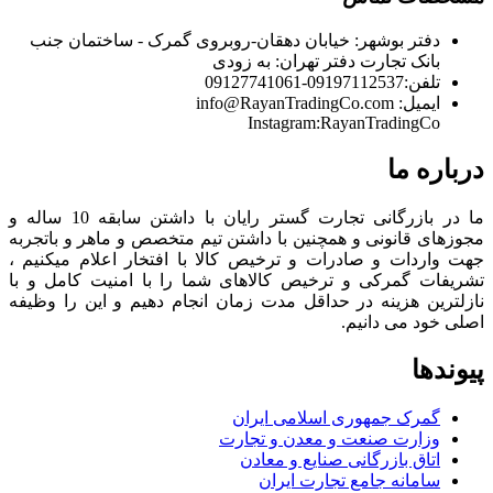
دفتر بوشهر:
خیابان دهقان-روبروی گمرک - ساختمان جنب
بانک تجارت
دفتر تهران:
به زودی
تلفن:
09197112537-09127741061
ایمیل:
info@RayanTradingCo.com
Instagram:RayanTradingCo
درباره ما
ما در بازرگانی تجارت گستر رایان با داشتن سابقه 10 ساله و
مجوزهای قانونی و همچنین با داشتن تیم متخصص و ماهر و باتجربه
جهت واردات و صادرات و ترخیص کالا با افتخار اعلام میکنیم ،
تشریفات گمرکی و ترخیص کالاهای شما را با امنیت کامل و با
نازلترین هزینه در حداقل مدت زمان انجام دهیم و این را وظیفه
اصلی خود می دانیم.
پیوندها
گمرک جمهوری اسلامی ایران
وزارت صنعت و معدن و تجارت
اتاق بازرگانی صنایع و معادن
سامانه جامع تجارت ایران