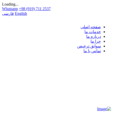
Loading...
Whatsapp
+98 (919) 711 2537
English
فارسی
صفحه اصلی
خدمات ما
درباره ما
چرا ما
سوابق ترخیص
تماس با ما