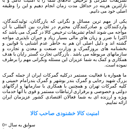
تشریفات گمرکی و ترخیص کالاهای شما را با امنیت کامل و با
نازلترین هزینه در حداقل مدت زمان انجام دهیم و این را وظیفه
اصلی خود می دانیم.
یکی از مهم ترین مسائل و نگرانی که بازرگانان، تولیدکنندگان،
واردکنندگان و صادرکنندگان محترم در تجارت بین المللی با آن
مواجه می شوند انجام تشریفات ترخیص کالا در گمرک می باشد که
اکثرا با ضرر و زیان های مالی بسیار زیاد و جبران ناپذیری مواجه
گشته اند و دلیل اصلی آن هم به خاطر عدم آشنایی با قوانین و
بخشنامه های بروزگمرک و وزارت صنعت و معدن و تجارت و
سازمانهای مربوطه می باشد . بازرگانی تجارت گستر رایان با هدف
همکاری و کمک به شما عزیزان این مسئله ونگرانی مهم را برطرف
نموده است.
ما همواره با فعالیت مستمر درکلیه گمرکات ایران از جمله گمرک
بزرگ شهید رجایی و گمرک بندر بوشهر و گمرک بندرامام خمینی و
کلیه گمرکات تهران و همچنین با همکاری با سازمانها و ارگانهای
دولتی و خصوصی و برقراری ارتباطات مستمر و قوی با آنها خدمات
ویژه و ارزنده ای به شما فعالان اقتصادی کشور عزیزمان ایران
ارائه نماییم.
امنیت کالا خشنودی صاحب کالا
سوابق به سال
+
0