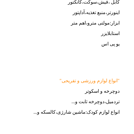
کابل ،فیش،سوکت،کانکتور
اینورتر،منبع تغذیه،آداپتور
ابزار:مولتی مترو،اهم متر
استابلایزر
یو پی اس
"انواع لوازم ورزشی و تفریحی"
دوچرخه و اسکوتر
تردمیل،دوچرخه ثابت و...
انواع لوازم کودک:ماشین شارژی،کالسکه و...