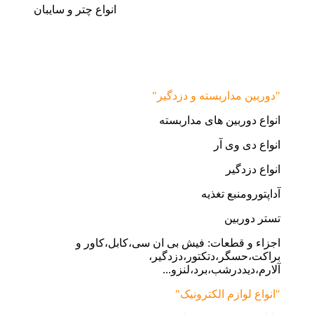
انواع چتر و سایبان
"دوربین مداربسته و دزدگیر"
انواع دوربین های مداربسته
انواع دی وی آر
انواع دزدگیر
آداپتورومنبع تغذیه
تستر دوربین
اجزاء و قطعات: فیش بی ان سی،کابل،کاور و
براکت،حسگر،دتکتور،دزدگیر،
آلارم،دیددرشب،برد،لنزو...
"انواع لوازم الکترونیک"