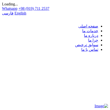
Loading...
Whatsapp
+98 (919) 711 2537
English
فارسی
صفحه اصلی
خدمات ما
درباره ما
چرا ما
سوابق ترخیص
تماس با ما