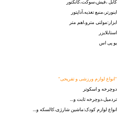
کابل ،فیش،سوکت،کانکتور
اینورتر،منبع تغذیه،آداپتور
ابزار:مولتی مترو،اهم متر
استابلایزر
یو پی اس
"انواع لوازم ورزشی و تفریحی"
دوچرخه و اسکوتر
تردمیل،دوچرخه ثابت و...
انواع لوازم کودک:ماشین شارژی،کالسکه و...