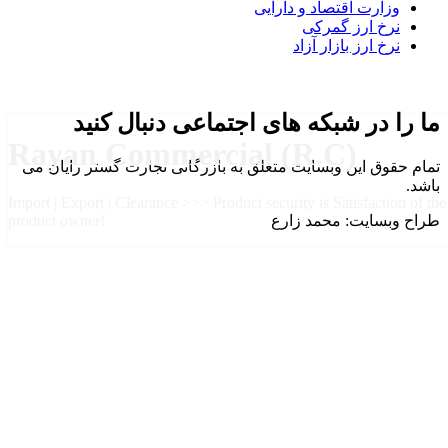
وزارت اقتصاد و دارایی
نرخ ارز گمرکی
نرخ ارز بازار آزاد
ما را در شبکه های اجتماعی دنبال کنید
Rayan Commercial (R.C)
تمام حقوق این وبسایت متعلق به بازرگانی تجارت گستر رایان می
باشد.
Import | Export | Clearance >>> Product security is Satisfaction of the
طراح وبسایت: محمد زارع
product owner!