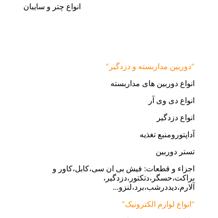
انواع چتر و سایبان
"دوربین مداربسته و دزدگیر"
انواع دوربین های مداربسته
انواع دی وی آر
انواع دزدگیر
آداپتورومنبع تغذیه
تستر دوربین
اجزاء و قطعات: فیش بی ان سی،کابل،کاور و
براکت،حسگر،دتکتور،دزدگیر،
آلارم،دیددرشب،برد،لنزو...
"انواع لوازم الکترونیک"