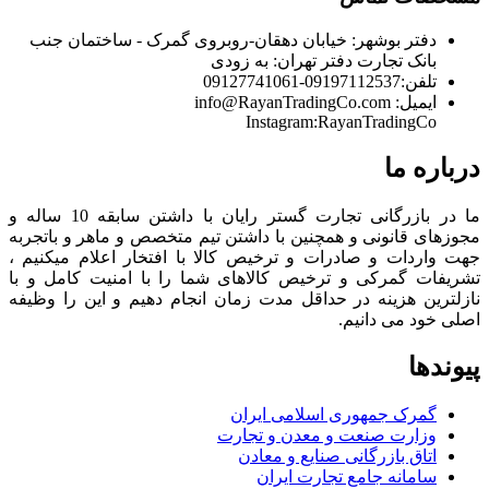
دفتر بوشهر:
خیابان دهقان-روبروی گمرک - ساختمان جنب
بانک تجارت
دفتر تهران:
به زودی
تلفن:
09197112537-09127741061
ایمیل:
info@RayanTradingCo.com
Instagram:RayanTradingCo
درباره ما
ما در بازرگانی تجارت گستر رایان با داشتن سابقه 10 ساله و
مجوزهای قانونی و همچنین با داشتن تیم متخصص و ماهر و باتجربه
جهت واردات و صادرات و ترخیص کالا با افتخار اعلام میکنیم ،
تشریفات گمرکی و ترخیص کالاهای شما را با امنیت کامل و با
نازلترین هزینه در حداقل مدت زمان انجام دهیم و این را وظیفه
اصلی خود می دانیم.
پیوندها
گمرک جمهوری اسلامی ایران
وزارت صنعت و معدن و تجارت
اتاق بازرگانی صنایع و معادن
سامانه جامع تجارت ایران