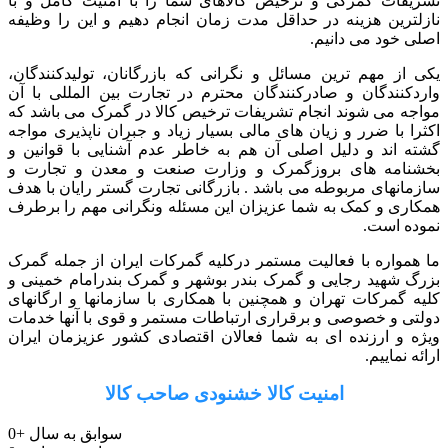
تشریفات گمرکی و ترخیص کالاهای شما را با امنیت کامل و با
نازلترین هزینه در حداقل مدت زمان انجام دهیم و این را وظیفه
اصلی خود می دانیم.
یکی از مهم ترین مسائل و نگرانی که بازرگانان، تولیدکنندگان،
واردکنندگان و صادرکنندگان محترم در تجارت بین المللی با آن
مواجه می شوند انجام تشریفات ترخیص کالا در گمرک می باشد که
اکثرا با ضرر و زیان های مالی بسیار زیاد و جبران ناپذیری مواجه
گشته اند و دلیل اصلی آن هم به خاطر عدم آشنایی با قوانین و
بخشنامه های بروزگمرک و وزارت صنعت و معدن و تجارت و
سازمانهای مربوطه می باشد . بازرگانی تجارت گستر رایان با هدف
همکاری و کمک به شما عزیزان این مسئله ونگرانی مهم را برطرف
نموده است.
ما همواره با فعالیت مستمر درکلیه گمرکات ایران از جمله گمرک
بزرگ شهید رجایی و گمرک بندر بوشهر و گمرک بندرامام خمینی و
کلیه گمرکات تهران و همچنین با همکاری با سازمانها و ارگانهای
دولتی و خصوصی و برقراری ارتباطات مستمر و قوی با آنها خدمات
ویژه و ارزنده ای به شما فعالان اقتصادی کشور عزیزمان ایران
ارائه نماییم.
امنیت کالا خشنودی صاحب کالا
سوابق به سال
+
0