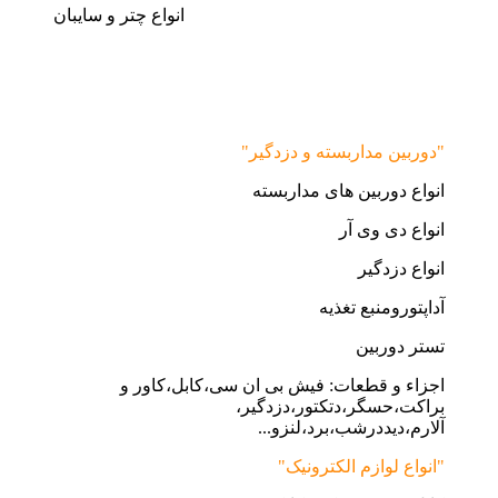
انواع چتر و سایبان
"دوربین مداربسته و دزدگیر"
انواع دوربین های مداربسته
انواع دی وی آر
انواع دزدگیر
آداپتورومنبع تغذیه
تستر دوربین
اجزاء و قطعات: فیش بی ان سی،کابل،کاور و
براکت،حسگر،دتکتور،دزدگیر،
آلارم،دیددرشب،برد،لنزو...
"انواع لوازم الکترونیک"