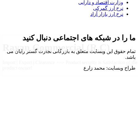
وزارت اقتصاد و دارایی
نرخ ارز گمرکی
نرخ ارز بازار آزاد
ما را در شبکه های اجتماعی دنبال کنید
Rayan Commercial (R.C)
تمام حقوق این وبسایت متعلق به بازرگانی تجارت گستر رایان می
باشد.
Import | Export | Clearance >>> Product security is Satisfaction of the
طراح وبسایت: محمد زارع
product owner!