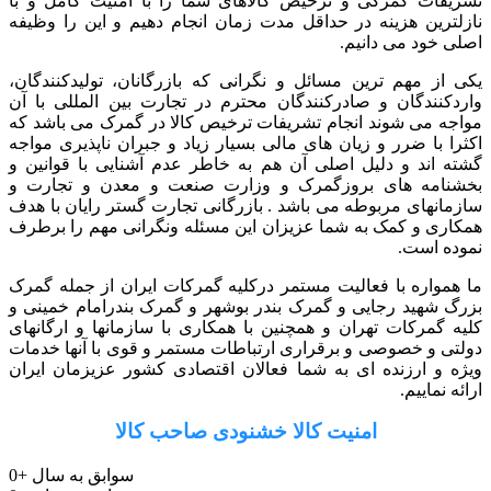
تشریفات گمرکی و ترخیص کالاهای شما را با امنیت کامل و با
نازلترین هزینه در حداقل مدت زمان انجام دهیم و این را وظیفه
اصلی خود می دانیم.
یکی از مهم ترین مسائل و نگرانی که بازرگانان، تولیدکنندگان،
واردکنندگان و صادرکنندگان محترم در تجارت بین المللی با آن
مواجه می شوند انجام تشریفات ترخیص کالا در گمرک می باشد که
اکثرا با ضرر و زیان های مالی بسیار زیاد و جبران ناپذیری مواجه
گشته اند و دلیل اصلی آن هم به خاطر عدم آشنایی با قوانین و
بخشنامه های بروزگمرک و وزارت صنعت و معدن و تجارت و
سازمانهای مربوطه می باشد . بازرگانی تجارت گستر رایان با هدف
همکاری و کمک به شما عزیزان این مسئله ونگرانی مهم را برطرف
نموده است.
ما همواره با فعالیت مستمر درکلیه گمرکات ایران از جمله گمرک
بزرگ شهید رجایی و گمرک بندر بوشهر و گمرک بندرامام خمینی و
کلیه گمرکات تهران و همچنین با همکاری با سازمانها و ارگانهای
دولتی و خصوصی و برقراری ارتباطات مستمر و قوی با آنها خدمات
ویژه و ارزنده ای به شما فعالان اقتصادی کشور عزیزمان ایران
ارائه نماییم.
امنیت کالا خشنودی صاحب کالا
سوابق به سال
+
0