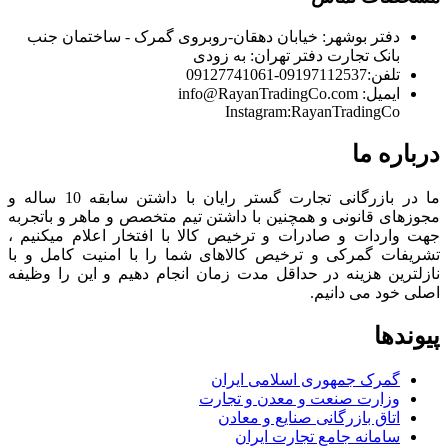
دفتر بوشهر:
خیابان دهقان-روبروی گمرک - ساختمان جنب
بانک تجارت
دفتر تهران:
به زودی
تلفن:
09197112537-09127741061
ایمیل:
info@RayanTradingCo.com
Instagram:RayanTradingCo
درباره ما
ما در بازرگانی تجارت گستر رایان با داشتن سابقه 10 ساله و
مجوزهای قانونی و همچنین با داشتن تیم متخصص و ماهر و باتجربه
جهت واردات و صادرات و ترخیص کالا با افتخار اعلام میکنیم ،
تشریفات گمرکی و ترخیص کالاهای شما را با امنیت کامل و با
نازلترین هزینه در حداقل مدت زمان انجام دهیم و این را وظیفه
اصلی خود می دانیم.
پیوندها
گمرک جمهوری اسلامی ایران
وزارت صنعت و معدن و تجارت
اتاق بازرگانی صنایع و معادن
سامانه جامع تجارت ایران