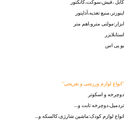
کابل ،فیش،سوکت،کانکتور
اینورتر،منبع تغذیه،آداپتور
ابزار:مولتی مترو،اهم متر
استابلایزر
یو پی اس
"انواع لوازم ورزشی و تفریحی"
دوچرخه و اسکوتر
تردمیل،دوچرخه ثابت و...
انواع لوازم کودک:ماشین شارژی،کالسکه و...