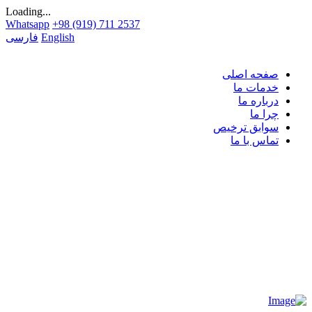
Loading...
Whatsapp
+98 (919) 711 2537
English
فارسی
صفحه اصلی
خدمات ما
درباره ما
چرا ما
سوابق ترخیص
تماس با ما